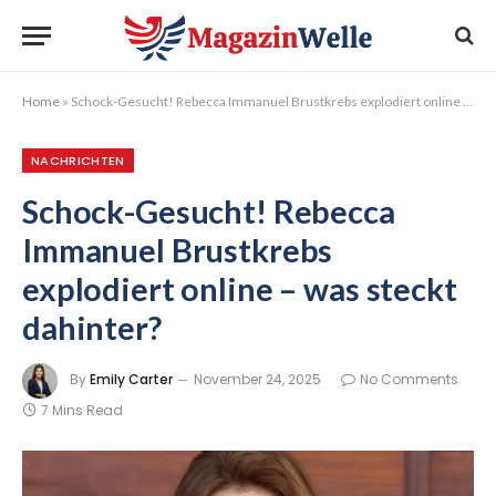
Home
»
Schock-Gesucht! Rebecca Immanuel Brustkrebs explodiert online – was steckt dahinter?
NACHRICHTEN
Schock-Gesucht! Rebecca
Immanuel Brustkrebs
explodiert online – was steckt
dahinter?
By
Emily Carter
November 24, 2025
No Comments
7 Mins Read