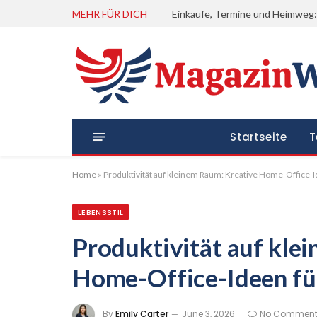
MEHR FÜR DICH
Startseite
T
Home
»
Produktivität auf kleinem Raum: Kreative Home-Office-
LEBENSSTIL
Produktivität auf kle
Home-Office-Ideen fü
By
Emily Carter
June 3, 2026
No Comment