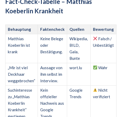
Fact-Check-Tabelle – Matthias
Koeberlin Krankheit
Behauptung
Faktencheck
Quellen
Bewertung
Matthias
Keine Belege
Wikipedia,
Falsch /
Koeberlin ist
oder
BILD,
Unbestätigt
krank
Bestätigung.
Gala,
Bunte
„Mir ist viel
Aussage von
wort.lu
Wahr
Deckhaar
ihm selbst im
weggebrochen“
Interview.
Suchinteresse
Kein
Google
Nicht
zu „Matthias
offizieller
Trends
verifiziert
Koeberlin
Nachweis aus
Krankheit“
Google
gestiegen
Trends.