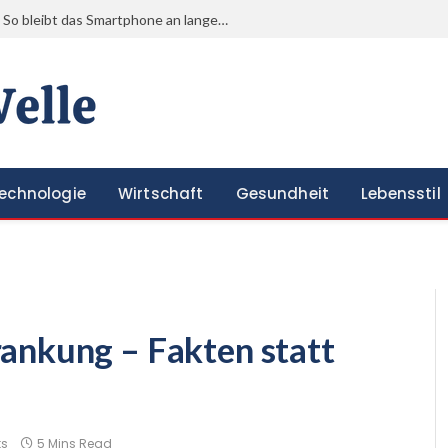
Einkäufe, Termine und Heimweg: So bleibt das Smartphone an langen Alltagstagen einsatzbereit
echnologie
Wirtschaft
Gesundheit
Lebensstil
ankung – Fakten statt
s
5 Mins Read