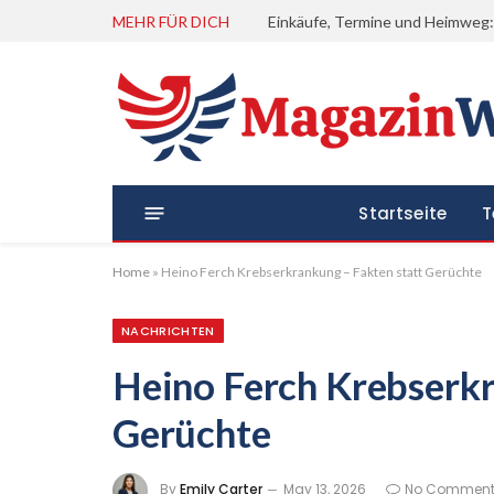
MEHR FÜR DICH
Startseite
T
Home
»
Heino Ferch Krebserkrankung – Fakten statt Gerüchte
NACHRICHTEN
Heino Ferch Krebserkr
Gerüchte
By
Emily Carter
May 13, 2026
No Comment